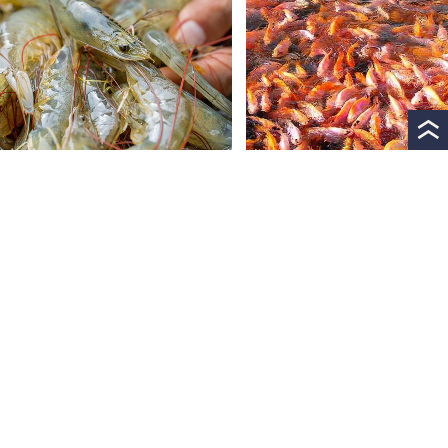
環境に優しく水効率に優れた「閉鎖循環式」
なかでも生簀の水をろ過しながら循環させる「閉鎖循環式」の陸
上養殖は、水があればどこでも場所を選ばず、水温を保つ際の熱
効率が高く、水質管理がしやすいことに加えて、汚れた水を海水に
返す「かけ流し式」と比較すると環境負荷も少ないため食資源の
救世主として注目が集まっています。