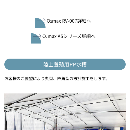
O
max RV-007詳細へ
2
O
max ASシリーズ詳細へ
2
陸上養殖用PP水槽
お客様のご要望により丸型、四角型の設計施工をします。